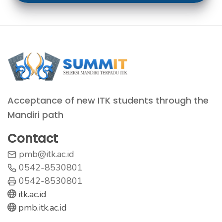
Acceptance of new ITK students through the
Mandiri path
Contact
pmb@itk.ac.id
0542-8530801
0542-8530801
itk.ac.id
pmb.itk.ac.id